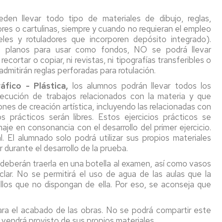
den llevar todo tipo de materiales de dibujo, reglas,
res o cartulinas, siempre y cuando no requieran el empleo
eles y rotuladores que incorporen depósito integrado).
s planos para usar como fondos, NO se podrá llevar
ecortar o copiar, ni revistas, ni tipografías transferibles o
 admitirán reglas perforadas para rotulación.
áfico - Plástica,
los alumnos podrán llevar todos los
jecución de trabajos relacionados con la materia y que
s de creación artística, incluyendo las relacionadas con
os prácticos serán libres. Estos ejercicios prácticos se
je en consonancia con el desarrollo del primer ejercicio.
al. El alumnado solo podrá utilizar sus propios materiales
r durante el desarrollo de la prueba.
deberán traerla en una botella al examen, así como vasos
lar. No se permitirá el uso de agua de las aulas que la
llos que no dispongan de ella. Por eso, se aconseja que
para el acabado de las obras. No se podrá compartir este
 vendrá provisto de sus propios materiales.