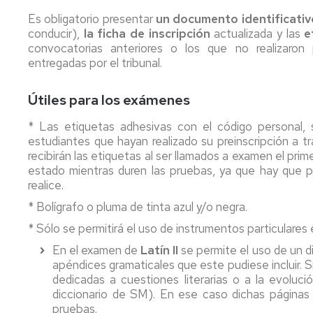
de
Es obligatorio presentar
un documento identificativo
grado
conducir),
la ficha de inscripción
actualizada y las
e
convocatorias anteriores o los que no realizaron 
Tramites
entregadas por el tribunal.
on
line
Útiles para los exámenes
* Las etiquetas adhesivas con el código personal, s
estudiantes que hayan realizado su preinscripción a t
recibirán las etiquetas al ser llamados a examen el pri
estado mientras duren las pruebas, ya que hay que 
realice.
* Bolígrafo o pluma de tinta azul y/o negra.
* Sólo se permitirá el uso de instrumentos particulares 
En el examen de
Latín II
se permite el uso de un d
apéndices gramaticales que este pudiese incluir. 
dedicadas a cuestiones literarias o a la evolución
diccionario de SM). En ese caso dichas páginas
pruebas.