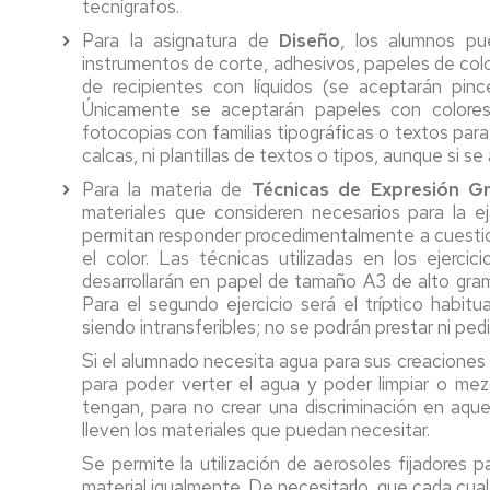
tecnígrafos.
Para la asignatura de
Diseño
, los alumnos pue
instrumentos de corte, adhesivos, papeles de colo
de recipientes con líquidos (se aceptarán pinc
Únicamente se aceptarán papeles con colore
fotocopias con familias tipográficas o textos para r
calcas, ni plantillas de textos o tipos, aunque si se
Para la materia de
Técnicas de Expresión Gr
materiales que consideren necesarios para la e
permitan responder procedimentalmente a cuestione
el color. Las técnicas utilizadas en los ejercici
desarrollarán en papel de tamaño A3 de alto grama
Para el segundo ejercicio será el tríptico habitu
siendo intransferibles; no se podrán prestar ni pedi
Si el alumnado necesita agua para sus creaciones 
para poder verter el agua y poder limpiar o mezc
tengan, para no crear una discriminación en aque
lleven los materiales que puedan necesitar.
Se permite la utilización de aerosoles fijadores 
material igualmente. De necesitarlo, que cada cual