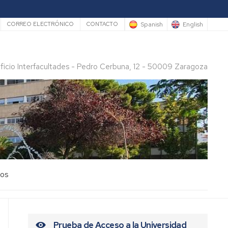
rio
Spanish
English
CORREO ELECTRÓNICO
CONTACTO
ificio Interfacultades - Pedro Cerbuna, 12 - 50009 Zaragoza
los
Prueba de Acceso a la Universidad