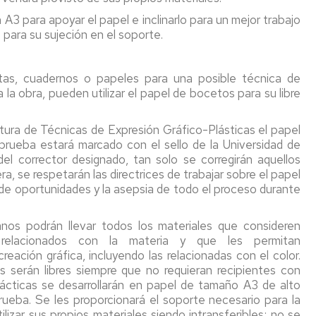
A3 para apoyar el papel e inclinarlo para un mejor trabajo
 para su sujeción en el soporte.
istas, cuadernos o papeles para una posible técnica de
 la obra, pueden utilizar el papel de bocetos para su libre
tura de Técnicas de Expresión Gráfico-Plásticas el papel
prueba estará marcado con el sello de la Universidad de
el corrector designado, tan solo se corregirán aquellos
a, se respetarán las directrices de trabajar sobre el papel
d de oportunidades y la asepsia de todo el proceso durante
mnos podrán llevar todos los materiales que consideren
 relacionados con la materia y que les permitan
ación gráfica, incluyendo las relacionadas con el color.
os serán libres siempre que no requieran recipientes con
prácticas se desarrollarán en papel de tamaño A3 de alto
rueba. Se les proporcionará el soporte necesario para la
lizar sus propios materiales siendo intransferibles; no se