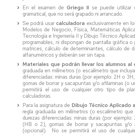
En el examen de
Griego II
se puede utilizar 
gramatical, que no será grapado ni arrancado.
Se podrá usar
calculadora
exclusivamente en los
Modelos de Negocio, Física, Matemáticas Aplicad
Tecnología e Ingeniería II y Dibujo Técnico Aplicad
programables, ni dispongan de pantalla gráfica o
matrices, cálculo de determinantes, cálculo de 
alfanuméricos y deberán ser sin tapa.
Materiales que podrán llevar los alumnos al 
graduada en milímetros (o escalímetro que incluya
diferenciadas: minas duras (por ejemplo: 2H o 3H
gomas de borrar y sacapuntas y/o afilaminas (o un
permitirá el uso de cualquier otro tipo de plan
calculadoras.
Para la asignatura de
Dibujo Técnico Aplicado a 
regla graduada en milímetros (o escalímetro que 
durezas diferenciadas: minas duras (por ejemplo
(HB o 2), gomas de borrar y sacapuntas y/o af
(opcional). No se permitirá el uso de cualquier