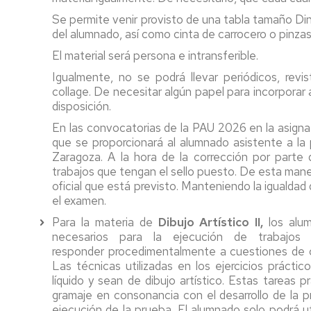
Se permite venir provisto de una tabla tamaño Din 
del alumnado, así como cinta de carrocero o pinzas
El material será persona e intransferible.
Igualmente, no se podrá llevar periódicos, rev
collage. De necesitar algún papel para incorporar a
disposición.
En las convocatorias de la PAU 2026 en la asigna
que se proporcionará al alumnado asistente a la 
Zaragoza. A la hora de la corrección por parte d
trabajos que tengan el sello puesto. De esta maner
oficial que está previsto. Manteniendo la igualda
el examen.
Para la materia de
Dibujo Artístico II,
los alu
necesarios para la ejecución de trabajos
responder procedimentalmente a cuestiones de cre
Las técnicas utilizadas en los ejercicios práctic
líquido y sean de dibujo artístico. Estas tareas 
gramaje en consonancia con el desarrollo de la p
ejecución de la prueba. El alumnado solo podrá uti