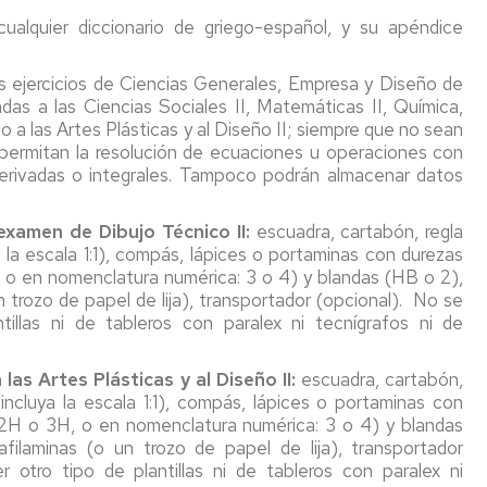
cualquier diccionario de griego-español, y su apéndice
 ejercicios de Ciencias Generales, Empresa y Diseño de
as a las Ciencias Sociales II, Matemáticas II, Química,
o a las Artes Plásticas y al Diseño II; siempre que no sean
 permitan la resolución de ecuaciones u operaciones con
derivadas o integrales. Tampoco podrán almacenar datos
examen de Dibujo Técnico II:
escuadra, cartabón, regla
 la escala 1:1), compás, lápices o portaminas con durezas
, o en nomenclatura numérica: 3 o 4) y blandas (HB o 2),
 trozo de papel de lija), transportador (opcional). No se
tillas ni de tableros con paralex ni tecnígrafos ni de
las Artes Plásticas y al Diseño II:
escuadra, cartabón,
incluya la escala 1:1), compás, lápices o portaminas con
: 2H o 3H, o en nomenclatura numérica: 3 o 4) y blandas
ilaminas (o un trozo de papel de lija), transportador
 otro tipo de plantillas ni de tableros con paralex ni