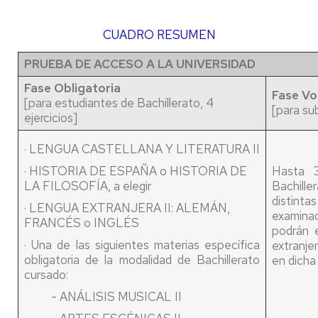
CUADRO RESUMEN
PRUEBA DE ACCESO A LA UNIVERSIDAD
Fase Obligatoria
Fase Vo
[para estudiantes de Bachillerato, 4
[para sub
ejercicios]
· LENGUA CASTELLANA Y LITERATURA II
· HISTORIA DE ESPAÑA o HISTORIA DE
Hasta 3
LA FILOSOFÍA, a elegir
Bachill
distinta
· LENGUA EXTRANJERA II: ALEMÁN,
examinad
FRANCÉS o INGLÉS
podrán 
· Una de las siguientes materias específica
extranje
obligatoria de la modalidad de Bachillerato
en dicha
cursado:
- ANÁLISIS MUSICAL II