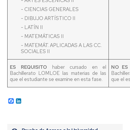
- ARTES ESCÉNICAS II
- CIENCIAS GENERALES
- DIBUJO ARTÍSTICO II
- LATÍN II
- MATEMÁTICAS II
- MATEMÁT. APLICADAS A LAS CC.
SOCIALES II
ES REQUISITO
haber cursado en el
NO ES 
Bachillerato LOMLOE las materias de las
Bachill
que el estudiante se examine en esta fase.
que el e
Facebook
LinkedIn