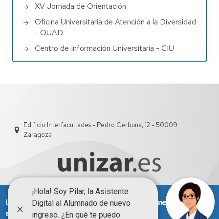
XV Jornada de Orientación
Oficina Universitaria de Atención a la Diversidad
- OUAD
Centro de Información Universitaria - CIU
Edificio Interfacultades - Pedro Cerbuna, 12 - 50009
Zaragoza
Utilizamos cookies en este sitio web para mejorar su
Aviso Legal
Condiciones generales de uso
experiencia de usuario.