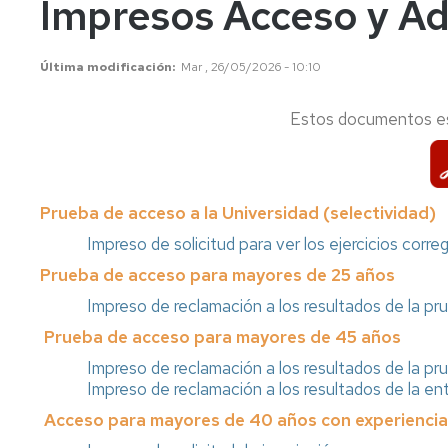
Impresos Acceso y A
años
Información
Información
académica
académica
Mayores
Última modificación
Mar , 26/05/2026 - 10:10
45
Matrícula
Matrícula
años
Estos documentos e
Permanencia
Movilidad
Nacional
Mayores
40
Reconocimiento
Permanencia
Internacional
años
y
Transferencia
Reconocimiento
Prueba de acceso a la Universidad (selectividad)
Admisión
de
y
a
créditos
Transferencia
Impreso de solicitud para ver los ejercicios corre
grados
de
Prueba de acceso para mayores de 25 años
Movilidad
Internacional
créditos
Cambio
Impreso de reclamación a los resultados de la p
de
Legislación
Nacional
Legislación
Prueba de acceso para mayores de 45 años
universidad
o
Solicitudes
Solicitudes
Impreso de reclamación a los resultados de la pr
de
y
y
Impreso de reclamación a los resultados de la en
estudios
formularios
formularios
Acceso para mayores de 40 años con experiencia
universitarios
oficiales