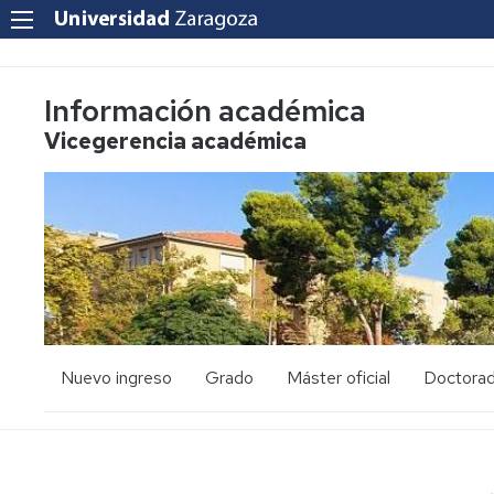
Información académica
Vicegerencia académica
Nuevo ingreso
Grado
Máster oficial
Doctora
PAU
Acceso
Acceso
y
y
admisión
admisión
Mayores
25