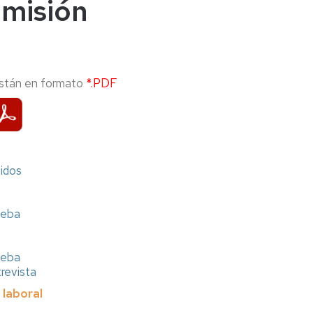
dmisión
stán en formato
*.PDF
gidos
rueba
ueba
trevista
 laboral