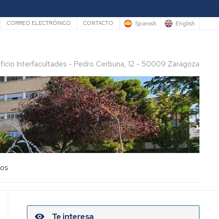
rio
Spanish
English
CORREO ELECTRÓNICO
CONTACTO
ificio Interfacultades - Pedro Cerbuna, 12 - 50009 Zaragoza
los
Te interesa