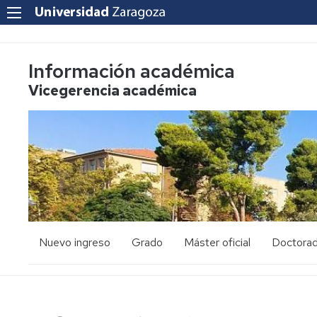
Información académica
Vicegerencia académica
Nuevo ingreso
Grado
Máster oficial
Doctora
PAU
Acceso
Acceso
y
y
admisión
admisión
Mayores
25