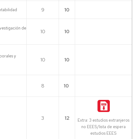
9
10
tabilidad
vestigación de
10
10
borales y
10
10
8
10
3
12
Extra: 3 estudios extranjeros
no EEES/lista de espera
estudios EEES