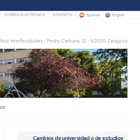
rio
Spanish
English
CORREO ELECTRÓNICO
CONTACTO
ificio Interfacultades - Pedro Cerbuna, 12 - 50009 Zaragoza
los
Cambios de universidad o de estudios