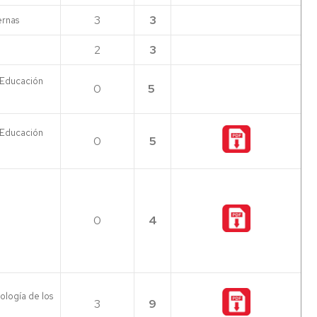
3
3
rnas
2
3
 Educación
0
5
 Educación
0
5
0
4
ología de los
3
9