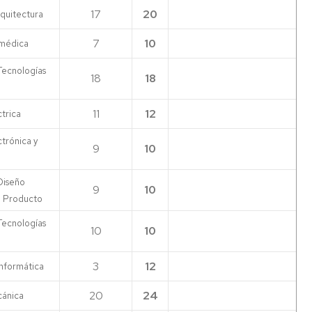
17
20
quitectura
7
10
omédica
Tecnologías
18
18
11
12
trica
trónica y
9
10
Diseño
9
10
de Producto
Tecnologías
10
10
3
12
Informática
20
24
cánica