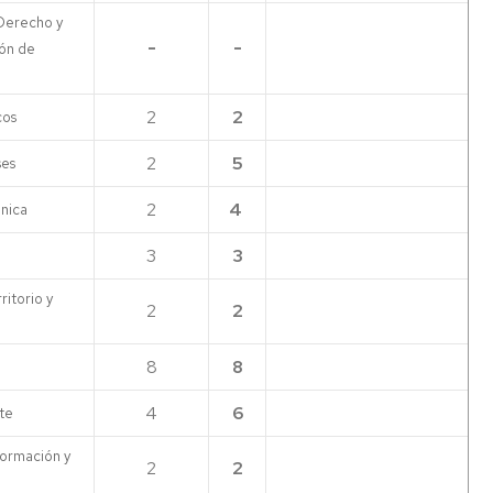
Derecho y
-
-
ión de
2
2
cos
2
5
ses
2
4
ánica
3
3
itorio y
2
2
8
8
4
6
te
formación y
2
2