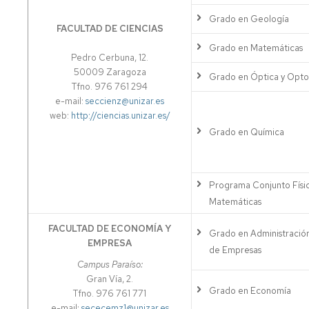
Grado en Geología
FACULTAD DE CIENCIAS
Grado en Matemáticas
Pedro Cerbuna, 12.
50009 Zaragoza
Grado en Óptica y Opto
Tfno. 976 761 294
e-mail:
seccienz@unizar.es
web:
http://ciencias.unizar.es/
Grado en Química
Programa Conjunto Físic
Matemáticas
FACULTAD DE ECONOMÍA Y
Grado en Administración
EMPRESA
de Empresas
Campus Paraíso:
Gran Vía, 2.
Grado en Economía
Tfno. 976 761 771
e-mail:
sececemz1@unizar.es