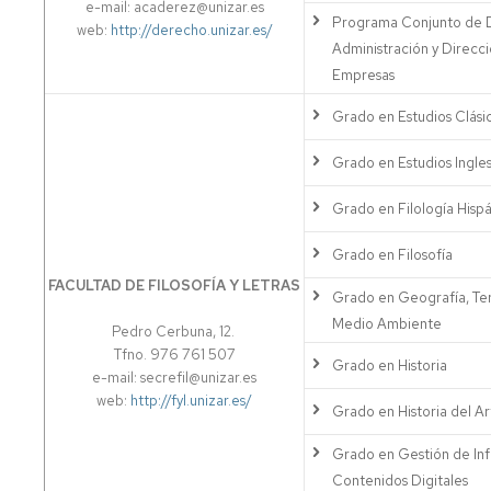
e-mail: acaderez@unizar.es
Programa Conjunto de 
web:
http://derecho.unizar.es/
Administración y Direcc
Empresas
Grado en Estudios Clási
Grado en Estudios Ingle
Grado en Filología Hisp
Grado en Filosofía
FACULTAD DE FILOSOFÍA Y LETRAS
Grado en Geografía, Terr
Medio Ambiente
Pedro Cerbuna, 12.
Tfno. 976 761 507
Grado en Historia
e-mail: secrefil@unizar.es
web:
http://fyl.unizar.es/
Grado en Historia del Ar
Grado en Gestión de In
Contenidos Digitales