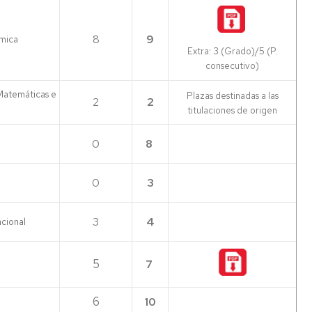
8
9
ímica
Extra: 3 (Grado)/5 (P.
consecutivo)
Matemáticas e
Plazas destinadas a las
2
2
titulaciones de origen
0
8
0
3
3
4
cional
5
7
6
10