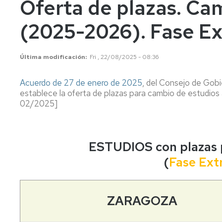
Oferta de plazas. Ca
años
Información
Información
académica
académica
(2025-2026). Fase Ex
Mayores
45
Matrícula
Matrícula
años
Última modificación
Fri , 22/08/2025 - 08:36
Permanencia
Movilidad
Nacional
Mayores
40
Reconocimiento
Permanencia
Internacional
Acuerdo de 27 de enero de 2025
, del Consejo de Gobi
años
y
establece la oferta de plazas para cambio de estudi
Transferencia
Reconocimiento
02/2025]
Admisión
de
y
a
créditos
Transferencia
grados
de
Movilidad
Internacional
créditos
ESTUDIOS con plazas 
Cambio
(
Fase Ext
de
Legislación
Nacional
Legislación
universidad
o
Solicitudes
Solicitudes
de
y
y
ZARAGOZA
estudios
formularios
formularios
universitarios
oficiales