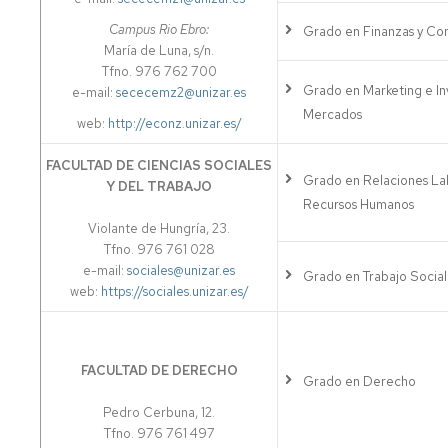
Campus Rio Ebro:
Grado en Finanzas y Con
María de Luna, s/n.
Tfno. 976 762 700
Grado en Marketing e In
e-mail:
sececemz2@unizar.es
Mercados
web:
http://econz.unizar.es/
FACULTAD DE CIENCIAS SOCIALES
Grado en Relaciones La
Y DEL TRABAJO
Recursos Humanos
Violante de Hungría, 23.
Tfno. 976 761 028
e-mail:
sociales@unizar.es
Grado en Trabajo Social
web:
https://sociales.unizar.es/
FACULTAD DE DERECHO
Grado en Derecho
Pedro Cerbuna, 12.
Tfno. 976 761 497