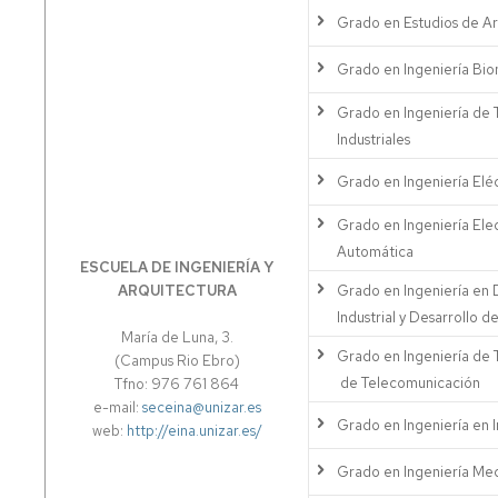
de
Grado en Estudios de Ar
grado
Grado en Ingeniería Bi
Tramites
on
Grado en Ingeniería de 
line
Industriales
Grado en Ingeniería Eléc
Grado en Ingeniería Elec
Automática
ESCUELA DE INGENIERÍA Y
ARQUITECTURA
Grado en Ingeniería en 
Industrial y Desarrollo 
María de Luna, 3.
Grado en Ingeniería de 
(Campus Rio Ebro)
de Telecomunicación
Tfno: 976 761 864
e-mail:
seceina@unizar.es
Grado en Ingeniería en 
web:
http://eina.unizar.es/
Grado en Ingeniería Me