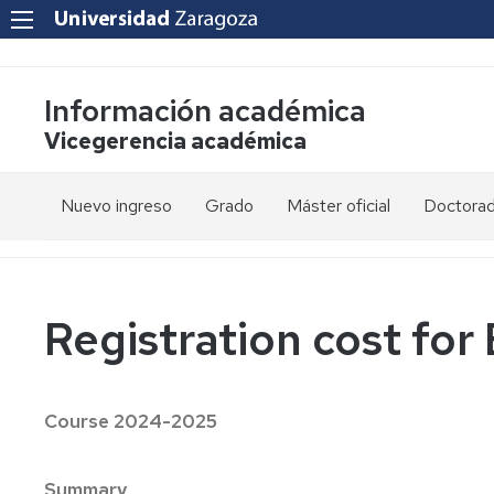
Información académica
Vicegerencia académica
Nuevo ingreso
Grado
Máster oficial
Doctora
PAU
Acceso
Acceso
y
y
admisión
admisión
Mayores
25
Registration cost for
años
Información
Información
académica
académica
Mayores
45
Matrícula
Matrícula
Course 2024-2025
años
Permanencia
Movilidad
Nacional
Mayores
Summary