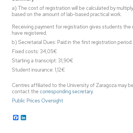
40
Reconocimiento
Permanencia
Internacional
años
y
a) The cost of registration will be calculated by multipl
Transferencia
Reconocimiento
based on the amount of lab-based practical work.
Admisión
de
y
a
créditos
Transferencia
Receiving payment for registration gives students the r
grados
de
have registered.
Movilidad
Internacional
créditos
b) Secretarial Dues: Paid in the first registration period.
Cambio
de
Legislación
Nacional
Legislación
Fixed costs: 34,05€
universidad
Starting a transcript: 31,90€
o
Solicitudes
Solicitudes
de
y
y
Student insurance: 1,12€
estudios
formularios
formularios
universitarios
Centres affiliated to the University of Zaragoza may be
oficiales
de
contact the
corresponding secretary
.
grado
Public Prices Oversight
Tramites
on
Facebook
LinkedIn
line