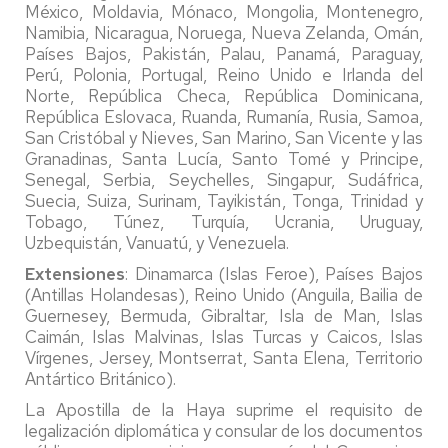
México, Moldavia, Mónaco, Mongolia, Montenegro,
Namibia, Nicaragua, Noruega, Nueva Zelanda, Omán,
Países Bajos, Pakistán, Palau, Panamá, Paraguay,
Perú, Polonia, Portugal, Reino Unido e Irlanda del
Norte, República Checa, República Dominicana,
República Eslovaca, Ruanda, Rumanía, Rusia, Samoa,
San Cristóbal y Nieves, San Marino, San Vicente y las
Granadinas, Santa Lucía, Santo Tomé y Principe,
Senegal, Serbia, Seychelles, Singapur, Sudáfrica,
Suecia, Suiza, Surinam, Tayikistán, Tonga, Trinidad y
Tobago, Túnez, Turquía, Ucrania, Uruguay,
Uzbequistán, Vanuatú, y Venezuela.
Extensiones
: Dinamarca (Islas Feroe), Países Bajos
(Antillas Holandesas), Reino Unido (Anguila, Bailia de
Guernesey, Bermuda, Gibraltar, Isla de Man, Islas
Caimán, Islas Malvinas, Islas Turcas y Caicos, Islas
Vírgenes, Jersey, Montserrat, Santa Elena, Territorio
Antártico Británico).
La Apostilla de la Haya suprime el requisito de
legalización diplomática y consular de los documentos