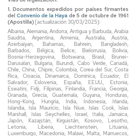
1. Documentos expedidos por países firmantes
del
Convenio de la Haya
de 5 de octubre de 1961
(Apostilla)
[actualización 30/03/2025):
Albania, Alemania, Andorra, Antigua y Barbuda, Arabia
Saudita, Argentina, Armenia, Australia, Austria,
Azerbaiyan, Bahamas, Bahrein, Bangladesh,
Barbados, Bélgica, Belice, Bielorrusia, Bolivia,
Bosnia-Herzegovina, Botswana, Brasil, Brunei-
Darusalan, Bulgaria, Burundi, Cabo Verde, Canadá,
Chile, China, Chipre, Colombia, Corea del Sur, Costa
Rica, Croacia, Dinamarca, Dominica, Ecuador, El
Salvador, Eslovenia, España, EE.UU., Estonia,
Eswatini, Fidji, Filipinas, Finlandia, Francia, Georgia,
Granada, Grecia, Guatemala, Guyana, Honduras,
Hong-Kong, Hungría, India, Indonesia, Irlanda,
Islandia, Isla Mauricio, Isla Niue, Islas Cook, Islas
Marshall, Islas Seychelles, Israel, Italia, Jamaica,
Japón, Kazajstán, Kirguistán, Kosovo, Lesotho,
Letonia, Liberia, Liechtenstein, Lituania,
Luxemburgo, Macedonia, Malawi, Malta, Marruecos,