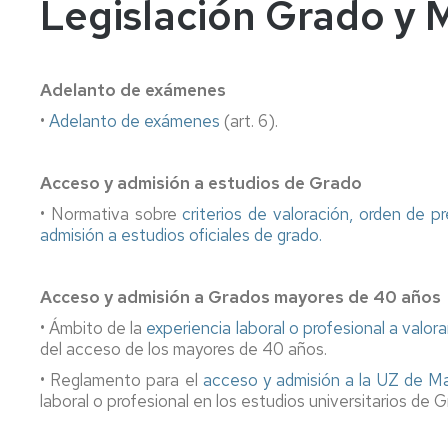
Legislación Grado y M
años
Información
Información
académica
académica
Mayores
45
Matrícula
Matrícula
Adelanto de exámenes
años
•
Adelanto de exámenes
Permanencia
(art. 6).
Movilidad
Nacional
Mayores
40
Reconocimiento
Permanencia
Internacional
años
y
Acceso y admisión a estudios de Grado
Transferencia
Reconocimiento
• Normativa sobre
criterios de valoración, orden de p
Admisión
de
y
admisión a estudios oficiales de grado.
a
créditos
Transferencia
grados
de
Movilidad
Internacional
créditos
Acceso y admisión a Grados mayores de 40 años
Cambio
de
Legislación
Nacional
Legislación
• Ámbito de la
experiencia laboral o profesional a valora
universidad
del acceso de los mayores de 40 años.
o
Solicitudes
Solicitudes
• Reglamento para el
acceso y admisión a la UZ de M
de
y
y
laboral o profesional en los estudios universitarios de G
estudios
formularios
formularios
universitarios
oficiales