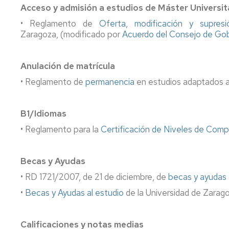
Acceso y admisión a estudios de Máster Universit
de
grado
• Reglamento de
Oferta, modificación y supres
Zaragoza, (modificado por
Acuerdo del Consejo de Gobi
Tramites
on
line
Anulación de matrícula
• Reglamento de
permanencia
en estudios adaptados al
B1/Idiomas
• Reglamento para la
Certificación de Niveles de Com
Becas y Ayudas
• RD 1721/2007, de 21 de diciembre, de
becas y ayudas 
•
Becas y Ayudas al estudio
de la Universidad de Zarago
Calificaciones y notas medias