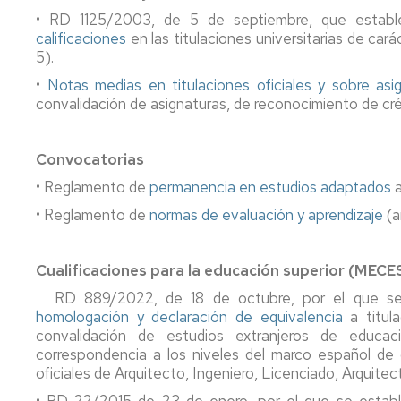
• RD 1125/2003, de 5 de septiembre, que estab
calificaciones
en las titulaciones universitarias de carác
5).
•
Notas medias en titulaciones oficiales y sobre asi
convalidación de asignaturas, de reconocimiento de cré
Convocatorias
• Reglamento de
permanencia en estudios adaptados
a
• Reglamento de
normas de evaluación y aprendizaje
(ar
Cualificaciones para la educación superior (MECE
RD 889/2022, de 18 de octubre, por el que s
.
homologación y declaración de equivalencia
a titula
convalidación de estudios extranjeros de educac
correspondencia a los niveles del marco español de c
oficiales de Arquitecto, Ingeniero, Licenciado, Arquite
• RD 22/2015 de 23 de enero, por el que se estab