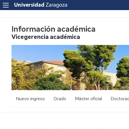
Información académica
Vicegerencia académica
Nuevo ingreso
Grado
Máster oficial
Doctora
PAU
Acceso
Acceso
y
y
admisión
admisión
Mayores
25