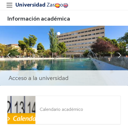
Información académica
Acceso a la universidad
Enseñanzas propias
Admisión
Grados y másteres
Becas
Calendario académico