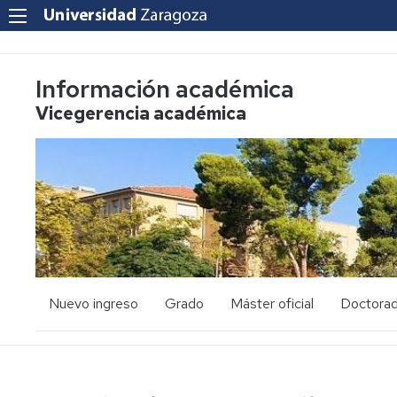
Información académica
Vicegerencia académica
Nuevo ingreso
Grado
Máster oficial
Doctora
PAU
Acceso
Acceso
y
y
admisión
admisión
Mayores
25