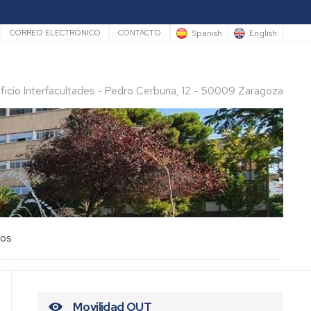
rio
Spanish
English
CORREO ELECTRÓNICO
CONTACTO
ificio Interfacultades - Pedro Cerbuna, 12 - 50009 Zaragoza
los
Movilidad OUT