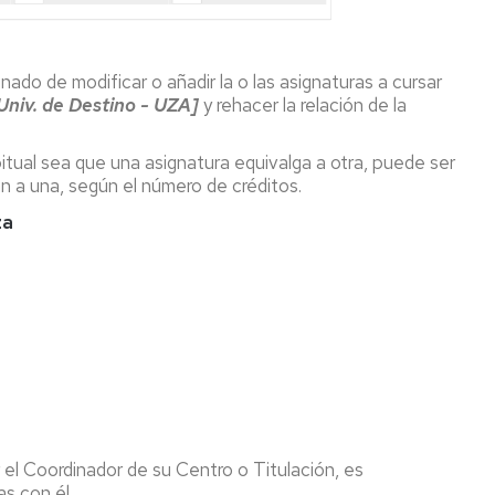
ado de modificar o añadir la o las asignaturas a cursar
Univ. de Destino - UZA]
y rehacer la relación de la
itual sea que una asignatura equivalga a otra, puede ser
an a una, según el número de créditos.
za
el Coordinador de su Centro o Titulación, es
s con él.