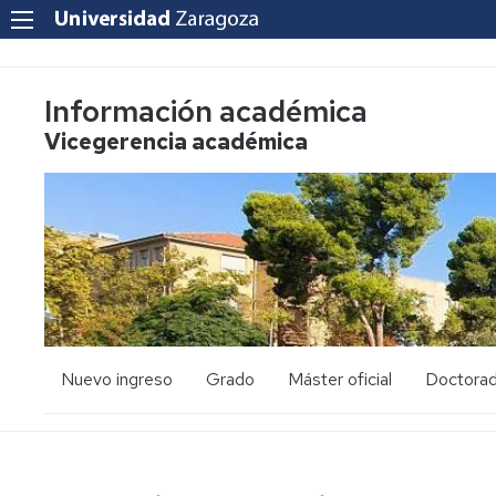
Información académica
Vicegerencia académica
Nuevo ingreso
Grado
Máster oficial
Doctora
PAU
Acceso
Acceso
y
y
admisión
admisión
Mayores
25