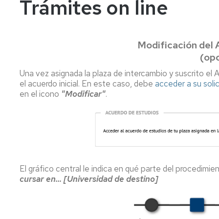
Trámites on line
años
Información
Información
académica
académica
Mayores
45
Matrícula
Matrícula
Modificación del 
años
(opc
Permanencia
Movilidad
Nacional
Mayores
Una vez asignada la plaza de intercambio y suscrito el
40
Reconocimiento
Permanencia
Internacional
el acuerdo inicial. En este caso, debe
acceder a su solic
años
y
en el icono
"Modificar"
.
Transferencia
Reconocimiento
Admisión
de
y
a
créditos
Transferencia
grados
de
Movilidad
Internacional
créditos
Cambio
de
Legislación
Nacional
Legislación
universidad
El gráfico central le indica en qué parte del procedimie
o
Solicitudes
Solicitudes
cursar en... [Universidad de destino]
de
y
y
estudios
formularios
formularios
universitarios
oficiales