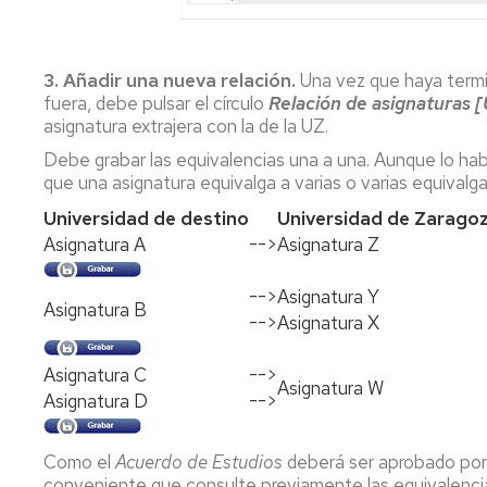
3. Añadir una nueva relación.
Una vez que haya termin
fuera, debe pulsar el círculo
Relación de asignaturas [
asignatura extrajera con la de la UZ.
Debe grabar las equivalencias una a una. Aunque lo hab
que una asignatura equivalga a varias o varias equivalg
Universidad de destino
Universidad de Zarago
Asignatura A
-->
Asignatura Z
-->
Asignatura Y
Asignatura B
-->
Asignatura X
Asignatura C
-->
Asignatura W
Asignatura D
-->
Como el
Acuerdo de Estudios
deberá ser aprobado por 
conveniente que consulte previamente las equivalencia