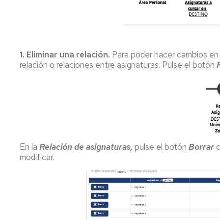
de
grado
Tramites
on
1. Eliminar una relación.
Para poder hacer cambios en e
line
relación o relaciones entre asignaturas. Pulse el botón
En la
Relación de asignaturas,
pulse el botón
Borrar
c
modificar.