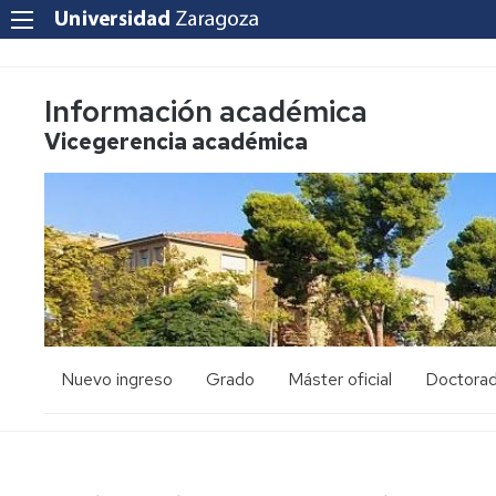
Información académica
Vicegerencia académica
Nuevo ingreso
Grado
Máster oficial
Doctora
PAU
Acceso
Acceso
y
y
admisión
admisión
Mayores
25