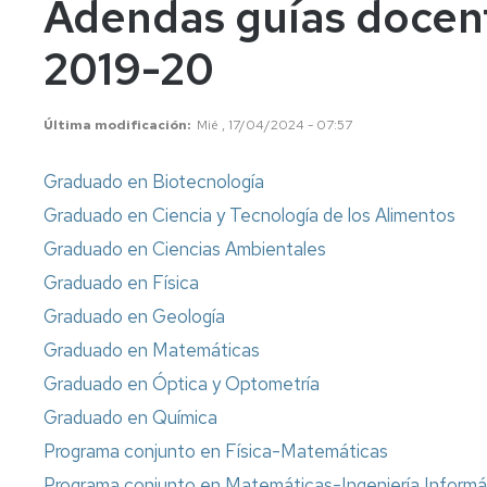
Adendas guías docen
años
Información
Información
académica
académica
2019-20
Mayores
45
Matrícula
Matrícula
años
Última modificación
Mié , 17/04/2024 - 07:57
Permanencia
Movilidad
Nacional
Mayores
40
Reconocimiento
Permanencia
Internacional
Graduado en Biotecnología
años
y
Graduado en Ciencia y Tecnología de los Alimentos
Transferencia
Reconocimiento
Admisión
de
y
Graduado en Ciencias Ambientales
a
créditos
Transferencia
Graduado en Física
grados
de
Movilidad
Internacional
créditos
Graduado en Geología
Cambio
Graduado en Matemáticas
de
Legislación
Nacional
Legislación
universidad
Graduado en Óptica y Optometría
o
Solicitudes
Solicitudes
de
Graduado en Química
y
y
estudios
formularios
formularios
Programa conjunto en Física-Matemáticas
universitarios
oficiales
Programa conjunto en Matemáticas-Ingeniería Informá