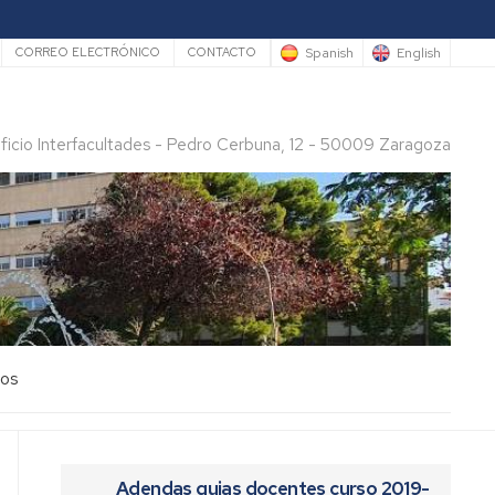
rio
Spanish
English
CORREO ELECTRÓNICO
CONTACTO
ificio Interfacultades - Pedro Cerbuna, 12 - 50009 Zaragoza
los
Adendas guias docentes curso 2019-