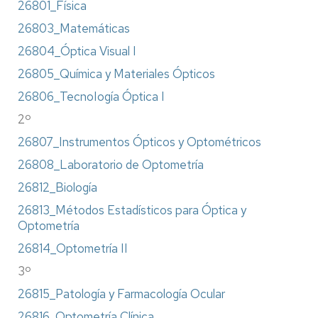
26801_Física
26803_Matemáticas
26804_Óptica Visual I
26805_Química y Materiales Ópticos
26806_TecnoIogía Óptica I
2º
26807_Instrumentos Ópticos y Optométricos
26808_Laboratorio de Optometría
26812_Biología
26813_Métodos Estadísticos para Óptica y
Optometría
26814_Optometría II
3º
26815_Patología y Farmacología Ocular
26816_Optometría Clínica