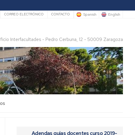
rio
Spanish
English
CORREO ELECTRÓNICO
CONTACTO
ificio Interfacultades - Pedro Cerbuna, 12 - 50009 Zaragoza
los
Adendas guias docentes curso 2019-