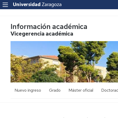
Información académica
Vicegerencia académica
Nuevo ingreso
Grado
Máster oficial
Doctora
PAU
Acceso
Acceso
y
y
admisión
admisión
Mayores
25