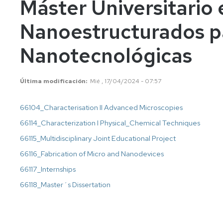
Máster Universitario 
años
Información
Información
académica
académica
Nanoestructurados p
Mayores
45
Matrícula
Matrícula
Nanotecnológicas
años
Permanencia
Movilidad
Nacional
Mayores
40
Reconocimiento
Permanencia
Internacional
Última modificación
Mié , 17/04/2024 - 07:57
años
y
Transferencia
Reconocimiento
66104_Characterisation II Advanced Microscopies
Admisión
de
y
a
créditos
Transferencia
66114_Characterization I Physical_Chemical Techniques
grados
de
66115_Multidisciplinary Joint Educational Project
Movilidad
Internacional
créditos
Cambio
66116_Fabrication of Micro and Nanodevices
de
Legislación
Nacional
Legislación
66117_Internships
universidad
o
Solicitudes
Solicitudes
66118_Master´s Dissertation
de
y
y
estudios
formularios
formularios
universitarios
oficiales