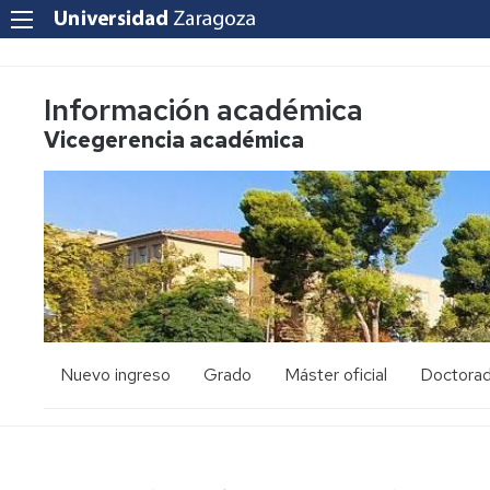
Información académica
Vicegerencia académica
Nuevo ingreso
Grado
Máster oficial
Doctora
PAU
Acceso
Acceso
y
y
admisión
admisión
Mayores
25