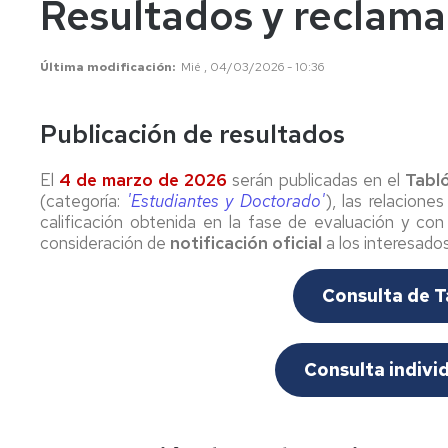
Resultados y reclama
años
Información
Información
académica
académica
Mayores
Última modificación
Mié , 04/03/2026 - 10:36
45
Matrícula
Matrícula
años
Permanencia
Movilidad
Nacional
Publicación de resultados
Mayores
40
Reconocimiento
Permanencia
Internacional
El
4 de marzo de 2026
serán publicadas en el
Tabló
años
y
(categoría:
'Estudiantes y Doctorado'
), las relacione
Transferencia
Reconocimiento
calificación obtenida en la fase de evaluación y con l
Admisión
de
y
a
créditos
consideración de
notificación oficial
Transferencia
a los interesado
grados
de
Movilidad
Internacional
créditos
Consulta de T
Cambio
de
Legislación
Nacional
Legislación
universidad
o
Solicitudes
Solicitudes
Consulta indivi
de
y
y
estudios
formularios
formularios
universitarios
oficiales