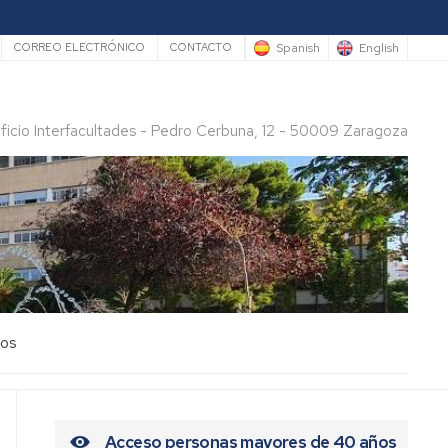
rio
Spanish
English
CORREO ELECTRÓNICO
CONTACTO
ificio Interfacultades - Pedro Cerbuna, 12 - 50009 Zaragoza
los
Acceso personas mayores de 40 años