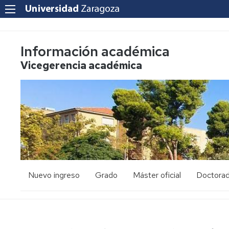
Información académica
Vicegerencia académica
Nuevo ingreso
Grado
Máster oficial
Doctora
PAU
Acceso
Acceso
y
y
admisión
admisión
Mayores
25