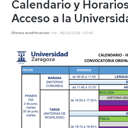
Calendario y Horario
años
Información
Información
académica
académica
Acceso a la Universid
Mayores
45
Matrícula
Matrícula
años
Última modificación
Vie , 06/02/2026 - 02:43
Permanencia
Movilidad
Nacional
Mayores
40
Reconocimiento
Permanencia
Internacional
años
y
Transferencia
Reconocimiento
Admisión
de
y
a
créditos
Transferencia
grados
de
Movilidad
Internacional
créditos
Cambio
de
Legislación
Nacional
Legislación
universidad
o
Solicitudes
Solicitudes
de
y
y
estudios
formularios
formularios
universitarios
oficiales