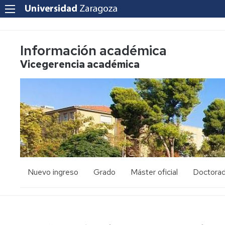
Información académica
Vicegerencia académica
Nuevo ingreso
Grado
Máster oficial
Doctora
PAU
Acceso
Acceso
y
y
admisión
admisión
Mayores
25