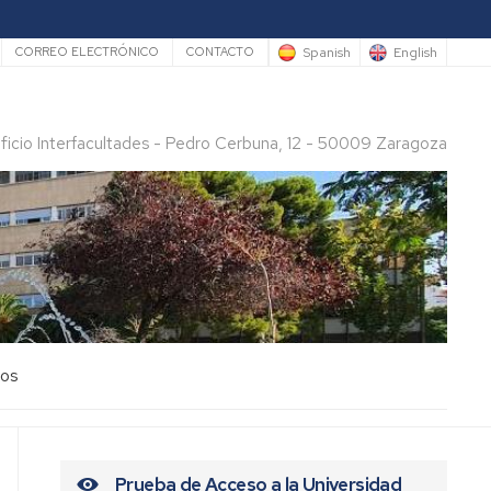
rio
Spanish
English
CORREO ELECTRÓNICO
CONTACTO
ificio Interfacultades - Pedro Cerbuna, 12 - 50009 Zaragoza
los
Prueba de Acceso a la Universidad