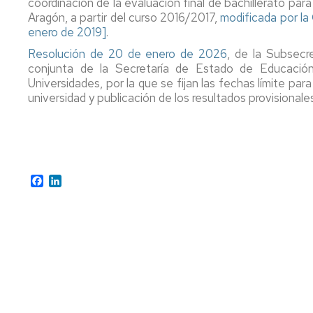
coordinación de la evaluación final de bachillerato pa
de
Aragón, a partir del curso 2016/2017,
modificada por l
grado
enero de 2019]
.
Tramites
Resolución de 20 de enero de 2026
, de la Subsecr
on
conjunta de la Secretaría de Estado de Educación
line
Universidades, por la que se fijan las fechas límite par
universidad y publicación de los resultados provisionales
Facebook
LinkedIn