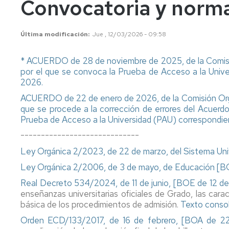
Convocatoria y norma
años
Información
Información
académica
académica
Mayores
Última modificación
Jue , 12/03/2026 - 09:58
45
Matrícula
Matrícula
años
* ACUERDO de 28 de noviembre de 2025, de la Comisió
Permanencia
Movilidad
Nacional
por el que se convoca la Prueba de Acceso a la Univ
Mayores
2026.
40
Reconocimiento
Permanencia
Internacional
años
y
ACUERDO de 22 de enero de 2026, de la Comisión Organ
Transferencia
Reconocimiento
que se procede a la corrección de errores del Acuer
Admisión
de
y
Prueba de Acceso a la Universidad (PAU) correspondi
a
créditos
Transferencia
grados
de
-----------------------------
Movilidad
Internacional
créditos
Ley Orgánica 2/2023, de 22 de marzo, del Sistema Uni
Cambio
de
Legislación
Nacional
Legislación
Ley Orgánica 2/2006, de 3 de mayo, de Educación [B
universidad
Real Decreto 534/2024, de 11 de junio, [BOE de 12 de
o
Solicitudes
Solicitudes
enseñanzas universitarias oficiales de Grado, las cara
de
y
y
básica de los procedimientos de admisión.
Texto conso
estudios
formularios
formularios
universitarios
Orden ECD/133/2017, de 16 de febrero, [BOA de 2
oficiales