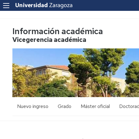
Información académica
Vicegerencia académica
Nuevo ingreso
Grado
Máster oficial
Doctora
PAU
Acceso
Acceso
y
y
admisión
admisión
Mayores
25