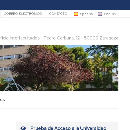
rio
Spanish
English
CORREO ELECTRÓNICO
CONTACTO
ificio Interfacultades - Pedro Cerbuna, 12 - 50009 Zaragoza
los
Prueba de Acceso a la Universidad