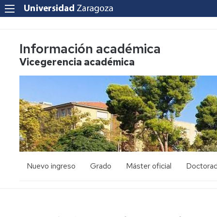
Información académica
Vicegerencia académica
Nuevo ingreso
Grado
Máster oficial
Doctora
PAU
Acceso
Acceso
y
y
admisión
admisión
Mayores
25