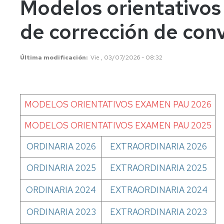
Modelos orientativos 
años
Información
Información
académica
académica
de corrección de con
Mayores
45
Matrícula
Matrícula
años
Última modificación
Vie , 03/07/2026 - 08:32
Permanencia
Movilidad
Nacional
Mayores
40
Reconocimiento
Permanencia
Internacional
años
y
Transferencia
Reconocimiento
MODELOS ORIENTATIVOS EXAMEN PAU 2026
Admisión
de
y
a
créditos
Transferencia
MODELOS ORIENTATIVOS EXAMEN PAU 2025
grados
de
Movilidad
Internacional
créditos
ORDINARIA 2026
EXTRAORDINARIA 2026
Cambio
de
Legislación
Nacional
Legislación
ORDINARIA 2025
EXTRAORDINARIA 2025
universidad
o
Solicitudes
Solicitudes
ORDINARIA 2024
EXTRAORDINARIA 2024
de
y
y
estudios
formularios
formularios
universitarios
ORDINARIA 2023
EXTRAORDINARIA 2023
oficiales