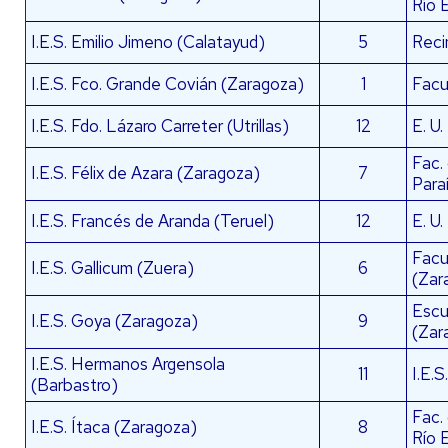
Río 
I.E.S. Emilio Jimeno (Calatayud)
5
Reci
I.E.S. Fco. Grande Covián (Zaragoza)
1
Facu
I.E.S. Fdo. Lázaro Carreter (Utrillas)
12
E. U.
Fac.
I.E.S. Félix de Azara (Zaragoza)
7
Para
I.E.S. Francés de Aranda (Teruel)
12
E. U.
Facu
I.E.S. Gallicum (Zuera)
6
(Zar
Escu
I.E.S. Goya (Zaragoza)
9
(Zar
I.E.S. Hermanos Argensola
11
I.E.
(Barbastro)
Fac.
I.E.S. Ítaca (Zaragoza)
8
Río 