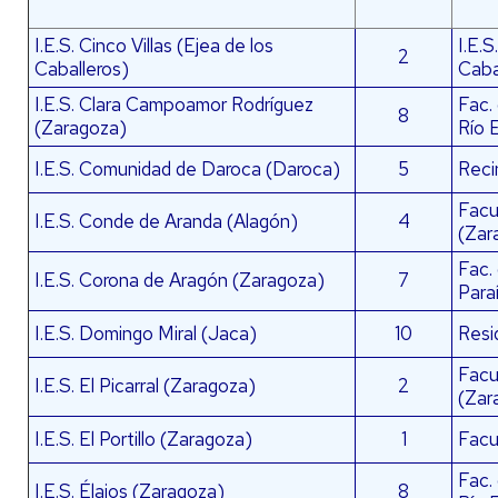
I.E.S. Cinco Villas (Ejea de los
I.E.
2
Caballeros)
Caba
I.E.S. Clara Campoamor Rodríguez
Fac.
8
(Zaragoza)
Río 
I.E.S. Comunidad de Daroca (Daroca)
5
Reci
Facul
I.E.S. Conde de Aranda (Alagón)
4
(Zar
Fac.
I.E.S. Corona de Aragón (Zaragoza)
7
Para
I.E.S. Domingo Miral (Jaca)
10
Resi
Facu
I.E.S. El Picarral (Zaragoza)
2
(Zar
I.E.S. El Portillo (Zaragoza)
1
Facu
Fac.
I.E.S. Élaios (Zaragoza)
8