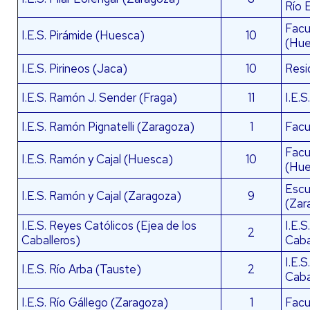
Río 
Facu
I.E.S. Pirámide (Huesca)
10
(Hue
I.E.S. Pirineos (Jaca)
10
Resi
I.E.S. Ramón J. Sender (Fraga)
11
I.E.S
I.E.S. Ramón Pignatelli (Zaragoza)
1
Facu
Facu
I.E.S. Ramón y Cajal (Huesca)
10
(Hue
Escu
I.E.S. Ramón y Cajal (Zaragoza)
9
(Zar
I.E.S. Reyes Católicos (Ejea de los
I.E.
2
Caballeros)
Caba
I.E.
I.E.S. Río Arba (Tauste)
2
Caba
I.E.S. Río Gállego (Zaragoza)
1
Facu