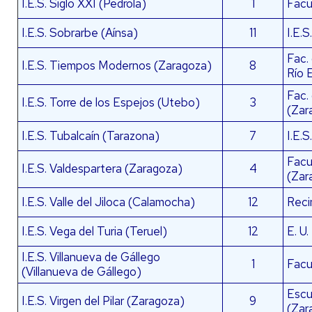
I.E.S. Siglo XXI (Pedrola)
1
Facu
I.E.S. Sobrarbe (Aínsa)
11
I.E.
Fac.
I.E.S. Tiempos Modernos (Zaragoza)
8
Río 
Fac.
I.E.S. Torre de los Espejos (Utebo)
3
(Zar
I.E.S. Tubalcaín (Tarazona)
7
I.E.
Facul
I.E.S. Valdespartera (Zaragoza)
4
(Zar
I.E.S. Valle del Jiloca (Calamocha)
12
Reci
I.E.S. Vega del Turia (Teruel)
12
E. U.
I.E.S. Villanueva de Gállego
1
Facu
(Villanueva de Gállego)
Escu
I.E.S. Virgen del Pilar (Zaragoza)
9
(Zar