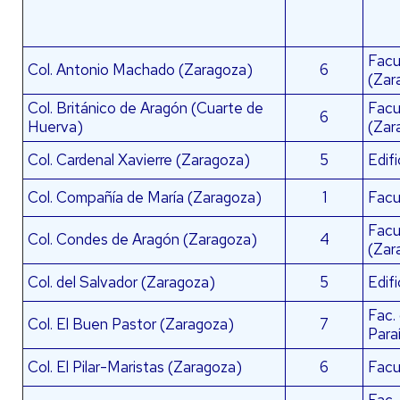
Facu
Col. Antonio Machado (Zaragoza)
6
(Zar
Col. Británico de Aragón (Cuarte de
Facu
6
Huerva)
(Zar
Col. Cardenal Xavierre (Zaragoza)
5
Edif
Col. Compañía de María (Zaragoza)
1
Facu
Facul
Col. Condes de Aragón (Zaragoza)
4
(Zar
Col. del Salvador (Zaragoza)
5
Edif
Fac.
Col. El Buen Pastor (Zaragoza)
7
Para
Col. El Pilar-Maristas (Zaragoza)
6
Facu