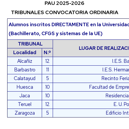
PAU 2025-2026
TRIBUNALES CONVOCATORIA ORDINARIA
Alumnos inscritos DIRECTAMENTE en la Universida
(Bachillerato, CFGS y sistemas de la UE)
TRIBUNAL
LUGAR DE REALIZAC
Localidad
N.º
Alcañiz
12
I.E.S. B
Barbastro
11
I.E.S. Herm
Calatayud
5
Recinto Feri
Huesca
10
Facultad de Empre
Jaca
10
Residencia 
Teruel
12
E. U. P
Zaragoza
5
Edificio In