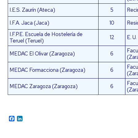
I.E.S. Zaurín (Ateca)
5
Reci
I.F.A. Jaca (Jaca)
10
Resi
I.F.P.E. Escuela de Hostelería de
12
E. U.
Teruel (Teruel)
Facu
MEDAC El Olivar (Zaragoza)
6
(Zar
Facu
MEDAC Formacciona (Zaragoza)
6
(Zar
Facu
MEDAC Zaragoza (Zaragoza)
6
(Zar
Facebook
LinkedIn