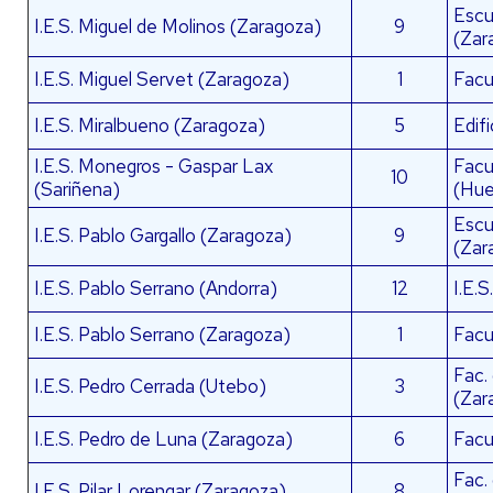
Escu
I.E.S. Miguel de Molinos (Zaragoza)
9
(Zar
I.E.S. Miguel Servet (Zaragoza)
1
Facu
I.E.S. Miralbueno (Zaragoza)
5
Edif
I.E.S. Monegros - Gaspar Lax
Facu
10
(Sariñena)
(Hue
Escu
I.E.S. Pablo Gargallo (Zaragoza)
9
(Zar
I.E.S. Pablo Serrano (Andorra)
12
I.E.S
I.E.S. Pablo Serrano (Zaragoza)
1
Facu
Fac.
I.E.S. Pedro Cerrada (Utebo)
3
(Zar
I.E.S. Pedro de Luna (Zaragoza)
6
Facu
Fac.
I.E.S. Pilar Lorengar (Zaragoza)
8