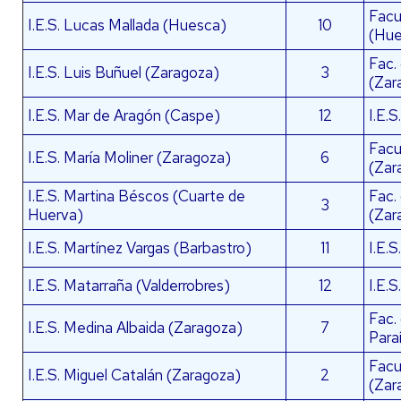
Facu
I.E.S. Lucas Mallada (Huesca)
10
(Hue
Fac.
I.E.S. Luis Buñuel (Zaragoza)
3
(Zar
I.E.S. Mar de Aragón (Caspe)
12
I.E.S
Facu
I.E.S. María Moliner (Zaragoza)
6
(Zar
I.E.S. Martina Béscos (Cuarte de
Fac.
3
Huerva)
(Zar
I.E.S. Martínez Vargas (Barbastro)
11
I.E.
I.E.S. Matarraña (Valderrobres)
12
I.E.S
Fac.
I.E.S. Medina Albaida (Zaragoza)
7
Para
Facu
I.E.S. Miguel Catalán (Zaragoza)
2
(Zar