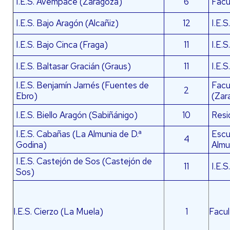
I.E.S. Avempace (Zaragoza)
6
Facu
I.E.S. Bajo Aragón (Alcañiz)
12
I.E.S
I.E.S. Bajo Cinca (Fraga)
11
I.E.S
I.E.S. Baltasar Gracián (Graus)
11
I.E.
I.E.S. Benjamín Jarnés (Fuentes de
Facu
2
Ebro)
(Zar
I.E.S. Biello Aragón (Sabiñánigo)
10
Resi
I.E.S. Cabañas (La Almunia de D.ª
Escu
4
Godina)
Almu
I.E.S. Castejón de Sos (Castejón de
11
I.E.
Sos)
I.E.S. Cierzo (La Muela)
1
Facul