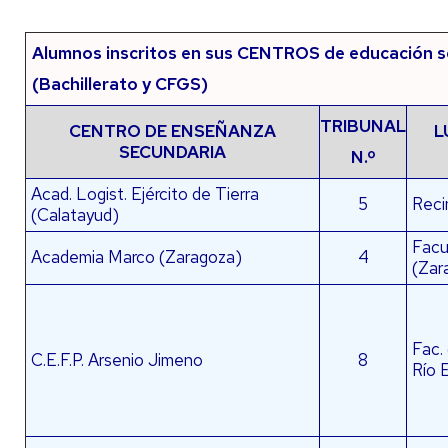
Alumnos inscritos en sus CENTROS de educación s
(Bachillerato y CFGS)
TRIBUNAL
CENTRO DE ENSEÑANZA
L
SECUNDARIA
N.º
Acad. Logist. Ejército de Tierra
5
Reci
(Calatayud)
Facul
Academia Marco (Zaragoza)
4
(Zar
Fac.
C.E.F.P. Arsenio Jimeno
8
Río 