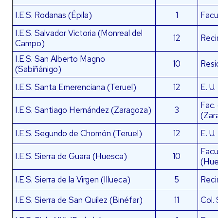
I.E.S. Rodanas (Épila)
1
Facu
I.E.S. Salvador Victoria (Monreal del
12
Reci
Campo)
I.E.S. San Alberto Magno
10
Resi
(Sabiñánigo)
I.E.S. Santa Emerenciana (Teruel)
12
E. U.
Fac.
I.E.S. Santiago Hernández (Zaragoza)
3
(Zar
I.E.S. Segundo de Chomón (Teruel)
12
E. U.
Facu
I.E.S. Sierra de Guara (Huesca)
10
(Hue
I.E.S. Sierra de la Virgen (Illueca)
5
Reci
I.E.S. Sierra de San Quílez (Binéfar)
11
Col.