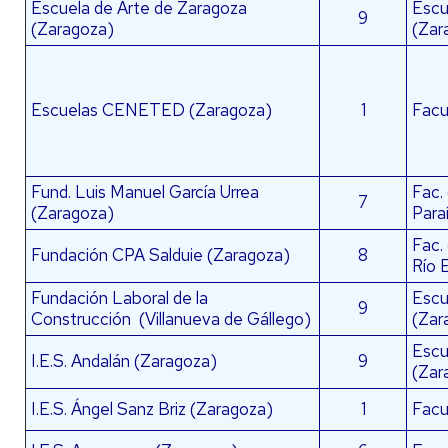
Escuela de Arte de Zaragoza
Escu
9
(Zaragoza)
(Zar
Escuelas CENETED (Zaragoza)
1
Facu
Fund. Luis Manuel García Urrea
Fac.
7
(Zaragoza)
Para
Fac.
Fundación CPA Salduie (Zaragoza)
8
Río 
Fundación Laboral de la
Escu
9
Construcción (Villanueva de Gállego)
(Zar
Escu
I.E.S. Andalán (Zaragoza)
9
(Zar
I.E.S. Ángel Sanz Briz (Zaragoza)
1
Facu