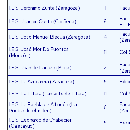
I.E.S. Jerónimo Zurita (Zaragoza)
1
Facu
Fac.
I.E.S. Joaquín Costa (Cariñena)
8
Río 
Facul
I.E.S. José Manuel Blecua (Zaragoza)
4
(Zar
I.E.S. José Mor De Fuentes
11
Col.
(Monzón)
Facu
I.E.S. Juan de Lanuza (Borja)
2
(Zar
I.E.S. La Azucarera (Zaragoza)
5
Edif
I.E.S. La Llitera (Tamarite de Litera)
11
Col.
I.E.S. La Puebla de Alfindén (La
Facu
6
Puebla de Alfindén)
(Zar
I.E.S. Leonardo de Chabacier
5
Reci
(Calatayud)