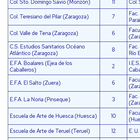
Col. Sto. Domingo Savio (Monzón)
11
Col.
Fac.
Col. Teresiano del Pilar (Zaragoza)
7
Para
Facu
Col. Valle de Tena (Zaragoza)
6
(Zar
C.S. Estudios Sanitarios Océano
Fac.
8
Atlántico (Zaragoza)
Río 
E.F.A. Boalares (Ejea de los
I.E.
2
Caballeros)
Caba
Facu
E.F.A. El Salto (Zuera)
6
(Zar
Fac.
E.F.A. La Noria (Pinseque)
3
(Zar
Facu
Escuela de Arte de Huesca (Huesca)
10
(Hue
Escuela de Arte de Teruel (Teruel)
12
E. U.