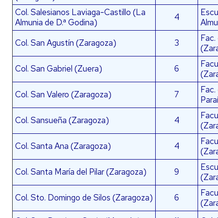
Col. Salesianos Laviaga-Castillo (La
Escu
4
Almunia de D.ª Godina)
Almu
Fac.
Col. San Agustín (Zaragoza)
3
(Zar
Facu
Col. San Gabriel (Zuera)
6
(Zar
Fac.
Col. San Valero (Zaragoza)
7
Para
Facul
Col. Sansueña (Zaragoza)
4
(Zar
Facul
Col. Santa Ana (Zaragoza)
4
(Zar
Escu
Col. Santa María del Pilar (Zaragoza)
9
(Zar
Facu
Col. Sto. Domingo de Silos (Zaragoza)
6
(Zar