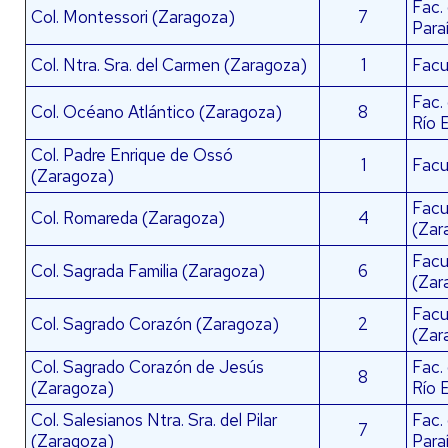
Fac.
Col. Montessori (Zaragoza)
7
Para
Col. Ntra. Sra. del Carmen (Zaragoza)
1
Facu
Fac.
Col. Océano Atlántico (Zaragoza)
8
Río 
Col. Padre Enrique de Ossó
1
Facu
(Zaragoza)
Facul
Col. Romareda (Zaragoza)
4
(Zar
Facu
Col. Sagrada Familia (Zaragoza)
6
(Zar
Facu
Col. Sagrado Corazón (Zaragoza)
2
(Zar
Col. Sagrado Corazón de Jesús
Fac.
8
(Zaragoza)
Río 
Col. Salesianos Ntra. Sra. del Pilar
Fac.
7
(Zaragoza)
Para