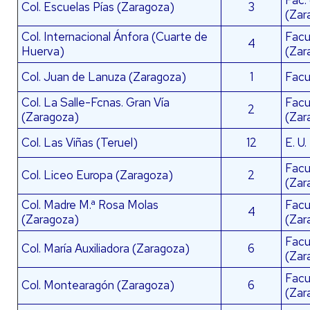
Fac.
Col. Escuelas Pías (Zaragoza)
3
(Zar
Col. Internacional Ánfora (Cuarte de
Facul
4
Huerva)
(Zar
Col. Juan de Lanuza (Zaragoza)
1
Facu
Col. La Salle-Fcnas. Gran Vía
Facu
2
(Zaragoza)
(Zar
Col. Las Viñas (Teruel)
12
E. U.
Facu
Col. Liceo Europa (Zaragoza)
2
(Zar
Col. Madre M.ª Rosa Molas
Facul
4
(Zaragoza)
(Zar
Facu
Col. María Auxiliadora (Zaragoza)
6
(Zar
Facu
Col. Montearagón (Zaragoza)
6
(Zar