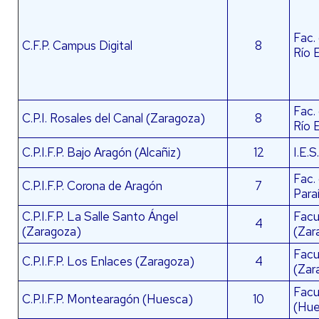
Fac.
C.F.P. Campus Digital
8
Río 
Fac.
C.P.I. Rosales del Canal (Zaragoza)
8
Río 
C.P.I.F.P. Bajo Aragón (Alcañiz)
12
I.E.S
Fac.
C.P.I.F.P. Corona de Aragón
7
Para
C.P.I.F.P. La Salle Santo Ángel
Facul
4
(Zaragoza)
(Zar
Facul
C.P.I.F.P. Los Enlaces (Zaragoza)
4
(Zar
Facu
C.P.I.F.P. Montearagón (Huesca)
10
(Hue