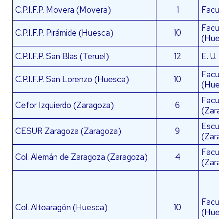
C.P.I.F.P. Movera (Movera)
1
Facu
Facu
C.P.I.F.P. Pirámide (Huesca)
10
(Hue
C.P.I.F.P. San Blas (Teruel)
12
E. U.
Facu
C.P.I.F.P. San Lorenzo (Huesca)
10
(Hue
Facu
Cefor Izquierdo (Zaragoza)
6
(Zar
Escu
CESUR Zaragoza (Zaragoza)
9
(Zar
Facul
Col. Alemán de Zaragoza (Zaragoza)
4
(Zar
Facu
Col. Altoaragón (Huesca)
10
(Hue