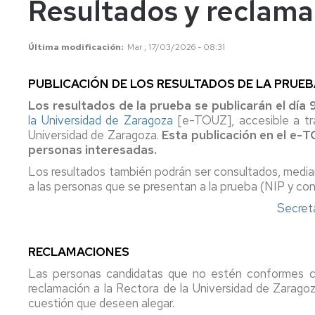
Resultados y reclama
años
Información
Información
académica
académica
Mayores
Última modificación
Mar , 17/03/2026 - 08:31
45
Matrícula
Matrícula
años
PUBLICACIÓN DE LOS RESULTADOS DE LA PRUE
Permanencia
Movilidad
Nacional
Mayores
Los resultados de la prueba se publicarán el día
40
Reconocimiento
Permanencia
Internacional
la Universidad de Zaragoza
[e-TOUZ], accesible a tra
años
y
Universidad de Zaragoza.
Esta publicación en el e-T
Transferencia
Reconocimiento
personas interesadas.
Admisión
de
y
a
créditos
Transferencia
Los resultados también podrán ser consultados, mediant
grados
de
a las personas que se presentan a la prueba (NIP y con
Movilidad
Internacional
créditos
Secreta
Cambio
de
Legislación
Nacional
Legislación
universidad
RECLAMACIONES
o
Solicitudes
Solicitudes
de
y
y
Las personas candidatas que no estén conformes con
estudios
formularios
formularios
reclamación a la Rectora de la Universidad de Zaragoza 
universitarios
cuestión que deseen alegar.
oficiales