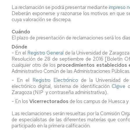
de
La reclamación se podrá presentar mediante
impreso n
grado
Deberán exponerse y razonarse los motivos en que se 
cuya valoración se discrepa.
Tramites
on
Cuándo
line
El plazo de presentación de reclamaciones será los día
Dónde
- En el
Registro General
de la Universidad de Zaragoza 
Resolución de 28 de septiembre de 2016 [Boletín Ofi
cualquier otro de los
procedimientos establecidos e
Administrativo Común de las Administraciones Públicas
- En el
Registro Electrónico
de la Universidad de
electrónico digital, sistema de identificación
Cl@ve
o
Zaragoza (NIP y contraseña administrativa).
- En los
Vicerrectorados
de los campus de Huesca y 
Las reclamaciones serán resueltas por la Comisión Org
de especialistas de las diferentes materias que conf
participado en la primera calificación.