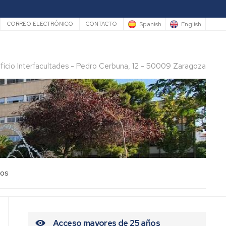
rio
Spanish
English
CORREO ELECTRÓNICO
CONTACTO
ificio Interfacultades - Pedro Cerbuna, 12 - 50009 Zaragoza
los
Acceso mayores de 25 años