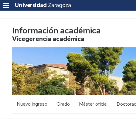
Información académica
Vicegerencia académica
Nuevo ingreso
Grado
Máster oficial
Doctora
PAU
Acceso
Acceso
y
y
admisión
admisión
Mayores
25