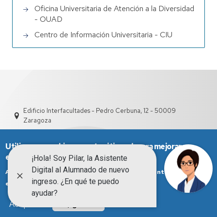
Oficina Universitaria de Atención a la Diversidad
- OUAD
Centro de Información Universitaria - CIU
Edificio Interfacultades - Pedro Cerbuna, 12 - 50009
Zaragoza
Utilizamos cookies en este sitio web para mejorar su
experiencia de usuario.
Al hacer click en Aceptar, otorga su consentimiento para que
Más info
establezcamos cookies.
Aviso Legal
Condiciones generales de uso
Aceptar
No, gracias
Política de Privacidad
Política de Cookies