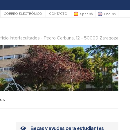
rio
Spanish
English
CORREO ELECTRÓNICO
CONTACTO
ificio Interfacultades - Pedro Cerbuna, 12 - 50009 Zaragoza
los
Becas y ayudas para estudiantes