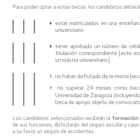
de
Para poder optar a estas becas, los candidatos deberá
grado
estar matriculados en una enseñanz
Tramites
on
universitario
line
tener aprobado un número de crédito
titulación correspondiente [este req
un máster universitario]
no haber disfrutado de la misma bec
no superar 24 meses como becar
Universidad de Zaragoza (incluyendo 
beca de apoyo objeto de convocato
Los candidatos seleccionados recibirán la
formación
de sus funciones, disfrutarán del seguro escolar y caso
a su favor un seguro de accidentes.