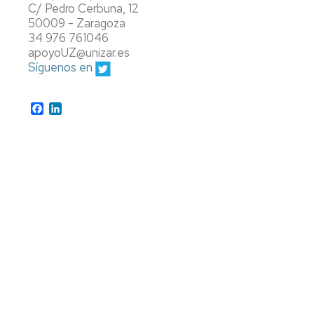
C/ Pedro Cerbuna, 12
50009 - Zaragoza
34 976 761046
apoyoUZ@unizar.es
Síguenos en
Facebook
LinkedIn