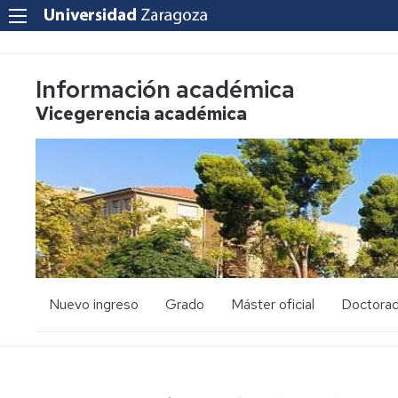
Información académica
Vicegerencia académica
Nuevo ingreso
Grado
Máster oficial
Doctora
PAU
Acceso
Acceso
y
y
admisión
admisión
Mayores
25