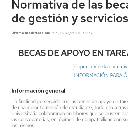
Normativa de las bec
años
Información
Información
académica
académica
de gestión y servicio
Mayores
45
Matrícula
Matrícula
años
Última modificación
Mié , 17/04/2024 - 07:57
Permanencia
Movilidad
Nacional
Mayores
40
Reconocimiento
Permanencia
Internacional
BECAS DE APOYO EN TARE
años
y
Transferencia
Reconocimiento
Admisión
de
y
[
Capítulo V de la normati
a
créditos
Transferencia
grados
de
INFORMACIÓN PARA 
Movilidad
Internacional
créditos
Cambio
Información general
de
Legislación
Nacional
Legislación
universidad
La finalidad perseguida con las becas de apoyo en tare
o
Solicitudes
Solicitudes
de una mejor formación de estudiante, todo ello a trav
de
y
y
Universitaria colaborando en labores que se ajusten a 
estudios
formularios
formularios
las convocatorias, en régimen de compatibilidad con sus
universitarios
los mismos.
oficiales