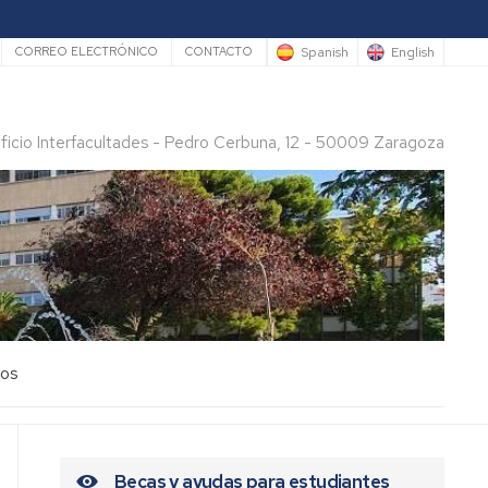
rio
Spanish
English
CORREO ELECTRÓNICO
CONTACTO
ificio Interfacultades - Pedro Cerbuna, 12 - 50009 Zaragoza
los
Becas y ayudas para estudiantes