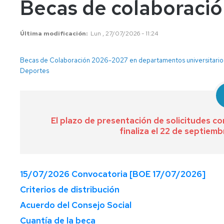
Becas de colaboración
años
Información
Información
académica
académica
Mayores
Última modificación
Lun , 27/07/2026 - 11:24
45
Matrícula
Matrícula
años
Permanencia
Movilidad
Nacional
Becas de Colaboración 2026-2027 en departamentos universitarios 
Mayores
Deportes
40
Reconocimiento
Permanencia
Internacional
años
y
Transferencia
Reconocimiento
Admisión
de
y
El plazo de presentación de solicitudes com
a
créditos
Transferencia
grados
finaliza el 22 de septiem
de
Movilidad
Internacional
créditos
Cambio
de
Legislación
Nacional
Legislación
universidad
15/07/2026 Convocatoria [BOE 17/07/2026]
o
Solicitudes
Solicitudes
Criterios de distribución
de
y
y
estudios
formularios
formularios
Acuerdo del Consejo Social
universitarios
Cuantía de la beca
oficiales