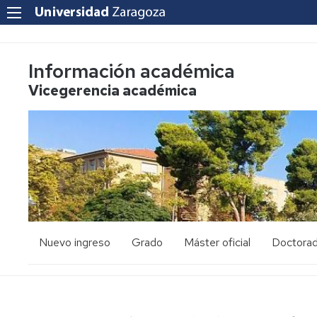
Información académica
Vicegerencia académica
Nuevo ingreso
Grado
Máster oficial
Doctora
PAU
Acceso
Acceso
y
y
admisión
admisión
Mayores
25