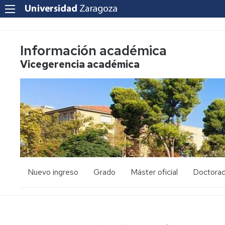
Información académica
Vicegerencia académica
Nuevo ingreso
Grado
Máster oficial
Doctora
PAU
Acceso
Acceso
y
y
admisión
admisión
Mayores
25