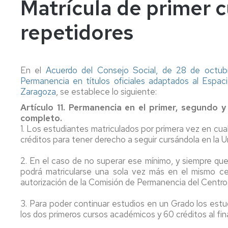
Matrícula de primer 
años
Información
Información
académica
académica
repetidores
Mayores
45
Matrícula
Matrícula
años
Permanencia
Movilidad
Nacional
En el
Acuerdo del Consejo Social, de 28 de octub
Mayores
Permanencia en títulos oficiales adaptados al Espa
40
Reconocimiento
Permanencia
Internacional
Zaragoza
, se establece lo siguiente:
años
y
Transferencia
Reconocimiento
Artículo 11. Permanencia en el primer, segundo
Admisión
de
y
completo.
a
créditos
Transferencia
1. Los estudiantes matriculados por primera vez en cu
grados
de
créditos para tener derecho a seguir cursándola en la 
Movilidad
Internacional
créditos
Cambio
2. En el caso de no superar ese mínimo, y siempre que 
de
Legislación
Nacional
Legislación
podrá matricularse una sola vez más en el mismo cent
universidad
autorización de la Comisión de Permanencia del Centro
o
Solicitudes
Solicitudes
de
y
y
3. Para poder continuar estudios en un Grado los est
estudios
formularios
formularios
los dos primeros cursos académicos y 60 créditos al fina
universitarios
oficiales