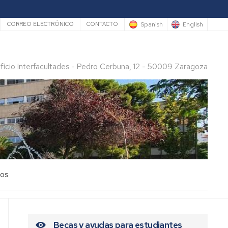
rio
Spanish
English
CORREO ELECTRÓNICO
CONTACTO
ificio Interfacultades - Pedro Cerbuna, 12 - 50009 Zaragoza
los
Becas y ayudas para estudiantes