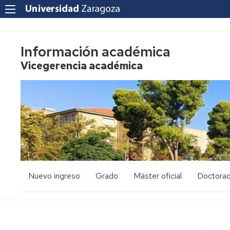
Información académica
Vicegerencia académica
Nuevo ingreso
Grado
Máster oficial
Doctora
PAU
Acceso
Acceso
y
y
admisión
admisión
Mayores
25