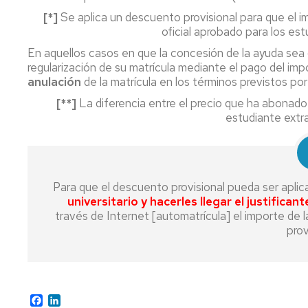
de
[*]
Se aplica un descuento provisional para que el im
grado
oficial aprobado para los est
Tramites
En aquellos casos en que la concesión de la ayuda sea
on
regularización de su matrícula mediante el pago del i
line
anulación
de la matrícula en los términos previstos por 
[**]
La diferencia entre el precio que ha abonado 
estudiante extra
Para que el descuento provisional pueda ser apli
universitario y hacerles llegar el justifican
través de Internet [automatrícula] el importe de 
prov
Facebook
LinkedIn