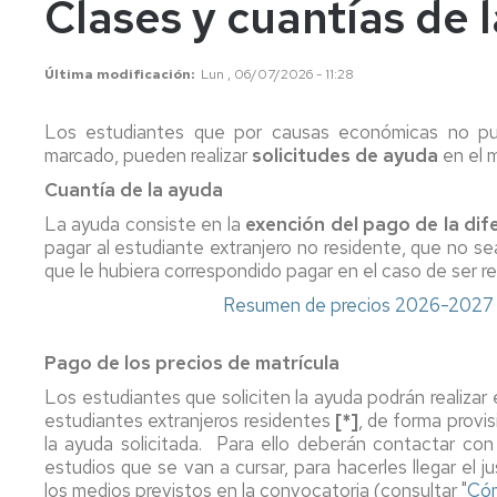
Clases y cuantías de 
años
Información
Información
académica
académica
Mayores
Última modificación
Lun , 06/07/2026 - 11:28
45
Matrícula
Matrícula
años
Los estudiantes que por causas económicas no pued
Permanencia
Movilidad
Nacional
marcado, pueden realizar
solicitudes de ayuda
en el 
Mayores
40
Reconocimiento
Permanencia
Internacional
Cuantía de la ayuda
años
y
La ayuda consiste en la
Transferencia
exención del pago de la dif
Reconocimiento
Admisión
de
pagar al estudiante extranjero no residente, que no s
y
a
créditos
Transferencia
que le hubiera correspondido pagar en el caso de ser re
grados
de
Resumen de precios 2026-2027 p
Movilidad
Internacional
créditos
Cambio
de
Legislación
Nacional
Legislación
Pago de los precios de matrícula
universidad
Los estudiantes que soliciten la ayuda podrán realizar
o
Solicitudes
Solicitudes
estudiantes extranjeros residentes
[*]
, de forma provi
de
y
y
la ayuda solicitada. Para ello deberán contactar con 
estudios
formularios
formularios
estudios que se van a cursar, para hacerles llegar el j
universitarios
los medios previstos en la convocatoria (consultar "
Cóm
oficiales