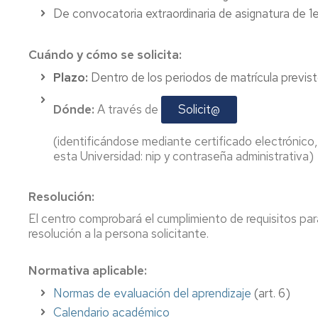
de
De convocatoria extraordinaria de asignatura de 1
grado
Tramites
Cuándo y cómo se solicita:
on
Plazo:
Dentro de los periodos de matrícula previst
line
Dónde:
A través de
Solicit@
(identificándose mediante certificado electrónico
esta Universidad: nip y contraseña administrativa)
Resolución:
El centro comprobará el cumplimiento de requisitos para
resolución a la persona solicitante.
Normativa aplicable:
Normas de evaluación del aprendizaje
(art. 6)
Calendario académico