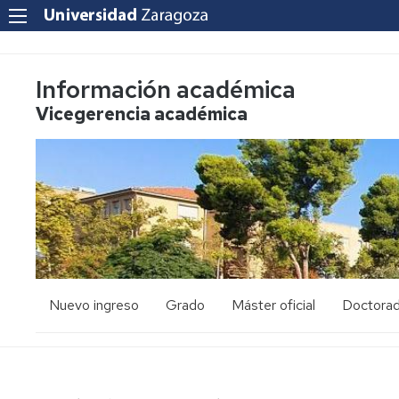
Información académica
Vicegerencia académica
Nuevo ingreso
Grado
Máster oficial
Doctora
PAU
Acceso
Acceso
y
y
admisión
admisión
Mayores
25