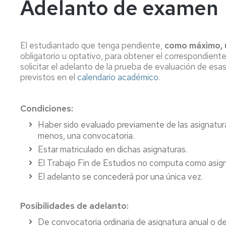
Adelanto de examen
años
Información
Información
académica
académica
Mayores
45
Matrícula
Matrícula
El estudiantado que tenga pendiente,
como máximo, u
años
obligatorio u optativo, para obtener el correspondiente
Permanencia
Movilidad
Nacional
solicitar el adelanto de la prueba de evaluación de esa
Mayores
previstos en el
calendario académico
.
40
Reconocimiento
Permanencia
Internacional
años
y
Transferencia
Reconocimiento
Condiciones:
Admisión
de
y
a
créditos
Transferencia
Haber sido evaluado previamente de las asignatura 
grados
de
menos, una convocatoria.
Movilidad
Internacional
créditos
Estar matriculado en dichas asignaturas.
Cambio
de
El Trabajo Fin de Estudios no computa como asigna
Legislación
Nacional
Legislación
universidad
El adelanto se concederá por una única vez.
o
Solicitudes
Solicitudes
de
y
y
estudios
formularios
formularios
Posibilidades de adelanto:
universitarios
De convocatoria ordinaria de asignatura anual o d
oficiales